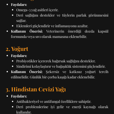
Faydaları:
Omega-3 yağ asitleri içerir.
Deri sağlığını destekler ve tüylerin parlak görünmesini
sağlar.
Eklemleri güçlendirir ve inflamasyonu azaltır.
Kullanım Önerisi:
Veterinerin önerdiği dozda kapsül
formunda veya sıvı olarak mamasına eklenebilir.
2. Yoğurt
Faydaları:
Probiyotikler içererek bağırsak sağlığını destekler.
Sindirimi kolaylaştırır ve bağışıklık sistemini güçlendirir.
Kullanım Önerisi:
Şekersiz ve katkısız yoğurt tercih
edilmelidir. Günlük bir çorba kaşığı kadar eklenebilir.
3. Hindistan Cevizi Yağı
Faydaları:
Antibakteriyel ve antifungal özelliklere sahiptir.
Deri problemlerine iyi gelir ve enerji kaynağı olarak
kullanılır.