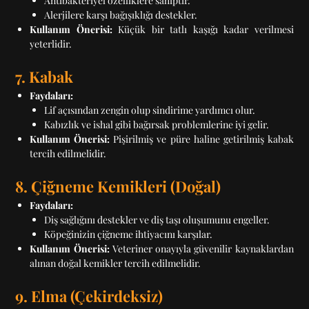
Antibakteriyel özelliklere sahiptir.
Alerjilere karşı bağışıklığı destekler.
Kullanım Önerisi:
Küçük bir tatlı kaşığı kadar verilmesi
yeterlidir.
7. Kabak
Faydaları:
Lif açısından zengin olup sindirime yardımcı olur.
Kabızlık ve ishal gibi bağırsak problemlerine iyi gelir.
Kullanım Önerisi:
Pişirilmiş ve püre haline getirilmiş kabak
tercih edilmelidir.
8. Çiğneme Kemikleri (Doğal)
Faydaları:
Diş sağlığını destekler ve diş taşı oluşumunu engeller.
Köpeğinizin çiğneme ihtiyacını karşılar.
Kullanım Önerisi:
Veteriner onayıyla güvenilir kaynaklardan
alınan doğal kemikler tercih edilmelidir.
9. Elma (Çekirdeksiz)