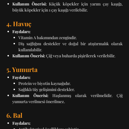
Kullanım Önerisi:
Küçük köpekler için yarım çay kaşığı,
büyük köpekler için 1 çay kaşığı verilebilir.
4. Havuç
Faydaları:
Vitamin A bakımından zengindir.
Diş sağlığını destekler ve doğal bir atıştırmalık olarak
kullanılabilir.
Kullanım Önerisi:
Çiğ veya buharda pişirilerek verilebilir.
5. Yumurta
Faydaları:
Protein ve biyotin kaynağıdır.
Sağlıklı tüy gelişimini destekler.
Kullanım Önerisi:
Haşlanmış olarak verilmelidir. Çiğ
yumurta verilmesi önerilmez.
6. Bal
Faydaları: