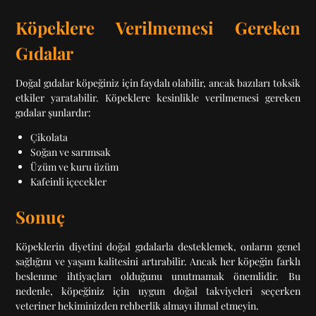
Köpeklere Verilmemesi Gereken
Gıdalar
Doğal gıdalar köpeğiniz için faydalı olabilir, ancak bazıları toksik
etkiler yaratabilir. Köpeklere kesinlikle verilmemesi gereken
gıdalar şunlardır:
Çikolata
Soğan ve sarımsak
Üzüm ve kuru üzüm
Kafeinli içecekler
Sonuç
Köpeklerin diyetini doğal gıdalarla desteklemek, onların genel
sağlığını ve yaşam kalitesini artırabilir. Ancak her köpeğin farklı
beslenme ihtiyaçları olduğunu unutmamak önemlidir. Bu
nedenle, köpeğiniz için uygun doğal takviyeleri seçerken
veteriner hekiminizden rehberlik almayı ihmal etmeyin.