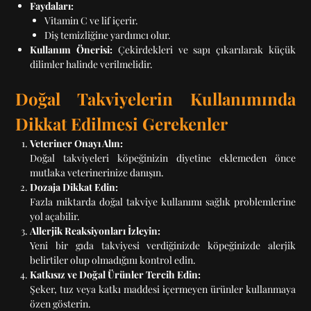
Faydaları:
Vitamin C ve lif içerir.
Diş temizliğine yardımcı olur.
Kullanım Önerisi:
Çekirdekleri ve sapı çıkarılarak küçük
dilimler halinde verilmelidir.
Doğal Takviyelerin Kullanımında
Dikkat Edilmesi Gerekenler
Veteriner Onayı Alın:
Doğal takviyeleri köpeğinizin diyetine eklemeden önce
mutlaka veterinerinize danışın.
Dozaja Dikkat Edin:
Fazla miktarda doğal takviye kullanımı sağlık problemlerine
yol açabilir.
Allerjik Reaksiyonları İzleyin:
Yeni bir gıda takviyesi verdiğinizde köpeğinizde alerjik
belirtiler olup olmadığını kontrol edin.
Katkısız ve Doğal Ürünler Tercih Edin:
Şeker, tuz veya katkı maddesi içermeyen ürünler kullanmaya
özen gösterin.