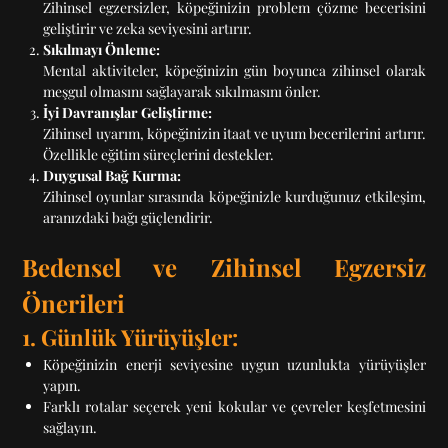
Zihinsel egzersizler, köpeğinizin problem çözme becerisini
geliştirir ve zeka seviyesini artırır.
Sıkılmayı Önleme:
Mental aktiviteler, köpeğinizin gün boyunca zihinsel olarak
meşgul olmasını sağlayarak sıkılmasını önler.
İyi Davranışlar Geliştirme:
Zihinsel uyarım, köpeğinizin itaat ve uyum becerilerini artırır.
Özellikle eğitim süreçlerini destekler.
Duygusal Bağ Kurma:
Zihinsel oyunlar sırasında köpeğinizle kurduğunuz etkileşim,
aranızdaki bağı güçlendirir.
Bedensel ve Zihinsel Egzersiz
Önerileri
1. Günlük Yürüyüşler:
Köpeğinizin enerji seviyesine uygun uzunlukta yürüyüşler
yapın.
Farklı rotalar seçerek yeni kokular ve çevreler keşfetmesini
sağlayın.