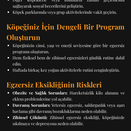
sağlayarak sosyal becerilerini geliştirin.
Köpek parklarında veya grup aktivitelerinde vakit geçirin.
Köpeğiniz İçin Dengeli Bir Program
Oluşturun
Köpeğinizin cinsi, yaşı ve enerji seviyesine göre bir egzersiz
programı oluşturun.
Hem fiziksel hem de zihinsel egzersizleri günlük rutine dahil
edin.
Haftada birkaç kez yoğun aktivitelerle rutini zenginleştirin.
Egzersiz Eksikliğinin Riskleri
Obezite ve Sağlık Sorunları:
Hareketsizlik kilo alımına ve
eklem problemlerine yol açabilir.
Davranış Sorunları:
Yetersiz egzersiz, saldırganlık veya aşırı
havlama gibi davranış bozukluklarına neden olabilir.
Zihinsel Çöküntü:
Zihinsel egzersiz eksikliği, köpeğinizde
sıkılmaya ve depresyona neden olabilir.