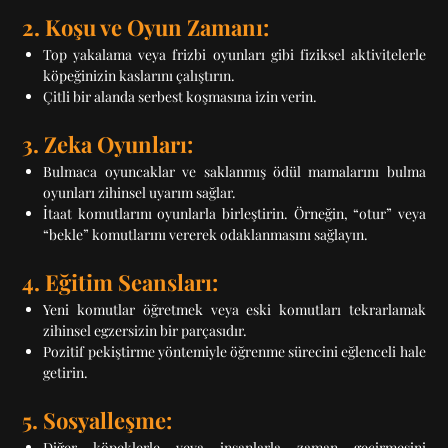
2. Koşu ve Oyun Zamanı:
Top yakalama veya frizbi oyunları gibi fiziksel aktivitelerle
köpeğinizin kaslarını çalıştırın.
Çitli bir alanda serbest koşmasına izin verin.
3. Zeka Oyunları:
Bulmaca oyuncaklar ve saklanmış ödül mamalarını bulma
oyunları zihinsel uyarım sağlar.
İtaat komutlarını oyunlarla birleştirin. Örneğin, “otur” veya
“bekle” komutlarını vererek odaklanmasını sağlayın.
4. Eğitim Seansları:
Yeni komutlar öğretmek veya eski komutları tekrarlamak
zihinsel egzersizin bir parçasıdır.
Pozitif pekiştirme yöntemiyle öğrenme sürecini eğlenceli hale
getirin.
5. Sosyalleşme:
Diğer köpeklerle veya insanlarla zaman geçirmesini