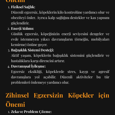
Fiziksel Sağlık:
Düzenli egzersiz, köpeklerin kilo kontrolüne yardımcı olur ve
obeziteyi önler. Ayrıca kalp sağlığını destekler ve kas yapısını
güçlendirir.
Enerji Atılımı:
Günlük egzersiz, köpeğinizin enerji seviyesini dengeler ve
evde istenmeyen yıkıcı davranışların (örneğin, mobilyaları
kemirme) önüne geçer.
Bağışıklık Sistemi Desteği:
Aktif yaşam, köpeklerin bağışıklık sistemini güçlendirir ve
hastalıklara karşı direncini artırır.
Davranışsal İyileşme:
Egzersiz eksikliği, köpeklerde stres, kaygı ve agresif
davranışlara yol açabilir. Düzenli aktiviteler bu tür
problemleri önlemeye yardımcı olur.
Zihinsel Egzersizin Köpekler için
Önemi
Zeka ve Problem Çözme: