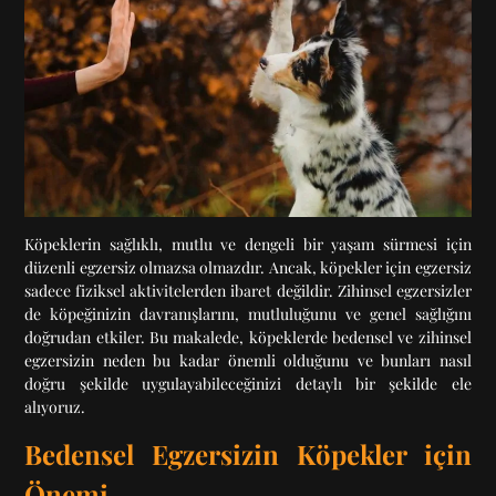
Köpeklerin sağlıklı, mutlu ve dengeli bir yaşam sürmesi için
düzenli egzersiz olmazsa olmazdır. Ancak, köpekler için egzersiz
sadece fiziksel aktivitelerden ibaret değildir. Zihinsel egzersizler
de köpeğinizin davranışlarını, mutluluğunu ve genel sağlığını
doğrudan etkiler. Bu makalede, köpeklerde bedensel ve zihinsel
egzersizin neden bu kadar önemli olduğunu ve bunları nasıl
doğru şekilde uygulayabileceğinizi detaylı bir şekilde ele
alıyoruz.
Bedensel Egzersizin Köpekler için
Önemi