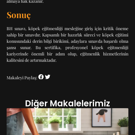
almaya hak kazanır.
Sonuç
BH sınavı, köpek eğitmenliği mesleğine giriş için kritik öneme
sahip bir sınavdır. Kapsamlı bir hazırlık süreci ve köpek eğitimi
konusundaki derin bilgi birikimi, adaylara sınavda başarılı olma
şansı sunar. Bu sertifika, profesyonel köpek eğitmenliği
kariyerinde önemli bir adım olup, eğitmenlik hizmetlerinin
kalitesini de artırmaktadır.
Makaleyi Paylaş:
Diğer Makalelerimiz