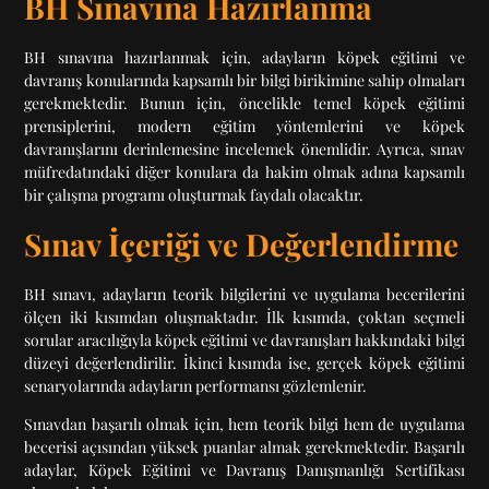
BH Sınavına Hazırlanma
BH sınavına hazırlanmak için, adayların köpek eğitimi ve
davranış konularında kapsamlı bir bilgi birikimine sahip olmaları
gerekmektedir. Bunun için, öncelikle temel köpek eğitimi
prensiplerini, modern eğitim yöntemlerini ve köpek
davranışlarını derinlemesine incelemek önemlidir. Ayrıca, sınav
müfredatındaki diğer konulara da hakim olmak adına kapsamlı
bir çalışma programı oluşturmak faydalı olacaktır.
Sınav İçeriği ve Değerlendirme
BH sınavı, adayların teorik bilgilerini ve uygulama becerilerini
ölçen iki kısımdan oluşmaktadır. İlk kısımda, çoktan seçmeli
sorular aracılığıyla köpek eğitimi ve davranışları hakkındaki bilgi
düzeyi değerlendirilir. İkinci kısımda ise, gerçek köpek eğitimi
senaryolarında adayların performansı gözlemlenir.
Sınavdan başarılı olmak için, hem teorik bilgi hem de uygulama
becerisi açısından yüksek puanlar almak gerekmektedir. Başarılı
adaylar, Köpek Eğitimi ve Davranış Danışmanlığı Sertifikası